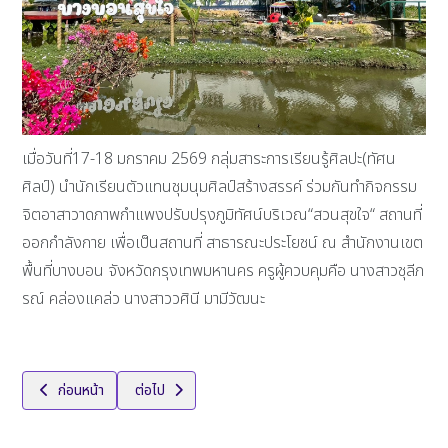
เมื่อวันที่17-18 มกราคม 2569 กลุ่มสาระการเรียนรู้ศิลปะ(ทัศน
ศิลป์) นำนักเรียนตัวแทนชุมนุมศิลป์สร้างสรรค์ ร่วมกันทำกิจกรรม
จิตอาสาวาดภาพกำแพงปรับปรุงภูมิทัศน์บริเวณ“สวนสุขใจ“ สถานที่
ออกกำลังกาย เพื่อเป็นสถานที่ สาธารณะประโยชน์ ณ สำนักงานเขต
พื้นที่บางบอน จังหวัดกรุงเทพมหานคร ครูผู้ควบคุมคือ นางสาวชุลีภ
รณ์ คล่องแคล่ว นางสาววศินี มามีวัฒนะ
เนื้อหาก่อนหน้า: กิจกรรมการประกวดแกะสลักผักเครื่องจิ้มพร้อมภาชนะใ
เนื้อหาถัดไป: การแข่งขัน SPU Accounting Challenge 
ก่อนหน้า
ต่อไป