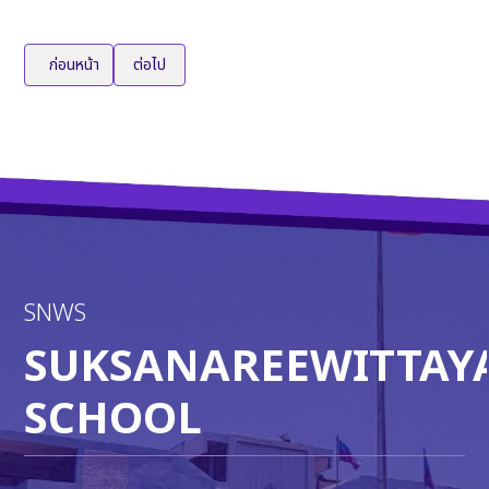
เนื้อหาก่อนหน้า: นายปาณะศักดิ์ วัณโส ม.5/8 เข้าร่วมจัดแสดงผลงานศ
เนื้อหาถัดไป: กิจกรรมประกวดร้องเพลง Singing Contest 
ก่อนหน้า
ต่อไป
SNWS
SUKSANAREEWITTAY
SCHOOL