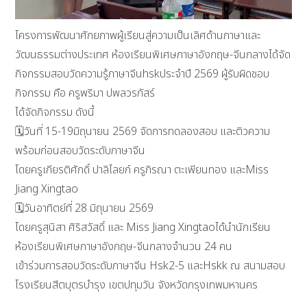
โครงการพัฒนา​ศักยภาพผู้เรียนสู่ความเป็นเลิศ​ด้านภาษาและ
วัฒนธรรมต่างประเทศ​ ห้อง​เรียนพิเศษ​ภาษาอังกฤษ-​จีนกลางได้จัด
กิจกรรมสอบวัดความรู้ภาษาจีนhsk​ประจำปี​ 2569 ผู้รับผิดชอบ
กิจกรรม​ คือ​ ครูพริมา​ ปพลวร​ภัส​ร์​
ได้จัดกิจกรรม​ ดังนี้
🗓️​วันที่​ 15​-19​มิถุนายน​ ​2569​ จัดการทดลองสอบ​ และติวความ
พร้อมก่อนสอบ​วัดระดับ​ภาษาจีน
โดยครูเกียรติศักดิ์​ ปาลิไลยก์​ ครูกิรณา​ ตะเพียนทอง และMiss​
Jiang​ Xingtao
🗓️​วันอาทิตย์​ที่​ 28​ มิถุนายน​ 2569​
โดยครูสุนิสา​ ศิริสวัสดิ์​ และ​ Miss​ Jiang​ Xingtaoได้นำนักเรียน
ห้องเรียนพิเศษภาษาอังกฤษ-​จีนกลาง​จำนวน​ 24​ คน​
เข้าร่วมการสอบวัดระดับ​ภาษาจีน​ Hsk2-5​ และHskk​ ณ​ สนามสอบ
โรงเรียนสี​ต​บุตร​บำรุง​ เขต​ปทุมวัน​ จังหวัด​กรุงเทพมหานคร