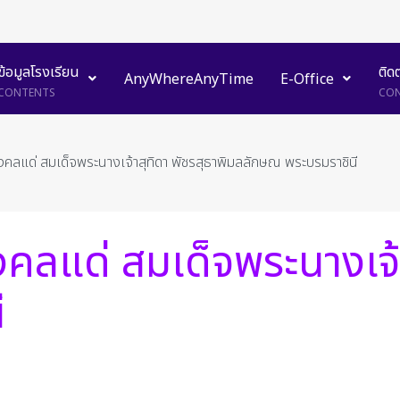
ข้อมูลโรงเรียน
ติด
AnyWhereAnyTime
E-Office
CONTENTS
CON
คลแด่ สมเด็จพระนางเจ้าสุทิดา พัชรสุธาพิมลลักษณ พระบรมราชินี
คลแด่ สมเด็จพระนางเจ้า
ี