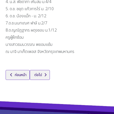
4. น.ส. พัชดาภา เห็นสม ม.4/4
5. ด.ช. ชยุต แก้วการไร่ ม. 2/10
6. ด.ช. น้องแม็ก - ม. 2/12
7.ด.ช.นนทเณศ ฬาษี ม.2/7
8.ด.ญณัฎฐากร ผดุงชอบ ม.1/12
ครูผู้ฝึกซ้อม
นางสาวธมนวรรณ พยอมแย้ม
ณ มาจิ มาเก็ตเพลส จังหวัดกรุงเทพมหานคร
เนื้อหาก่อนหน้า: ศ.ว.คว้าแชมป์กีฬาฟุตซอล สพม.กท 1 i-max Sport u 15 ลีก
เนื้อหาถัดไป: รางวัลรองชนะเลิศอันดับที่ 1 ฟุตซอลหญิง 
ก่อนหน้า
ต่อไป