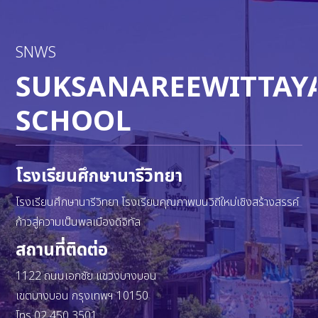
SNWS
SUKSANAREEWITTAY
SCHOOL
โรงเรียนศึกษานารีวิทยา
โรงเรียนศึกษานารีวิทยา โรงเรียนคุณภาพบนวิถีใหม่เชิงสร้างสรรค์
ก้าวสู่ความเป็นพลเมืองดิจิทัล
สถานที่ติดต่อ
1122 ถนนเอกชัย แขวงบางบอน
เขตบางบอน กรุงเทพฯ 10150
โทร 02 450 3501