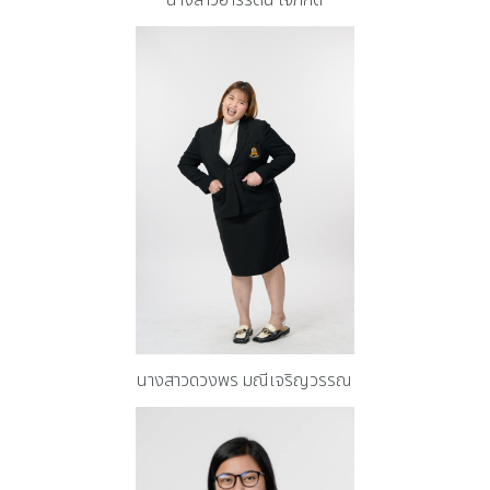
นางสาวดวงพร มณีเจริญวรรณ