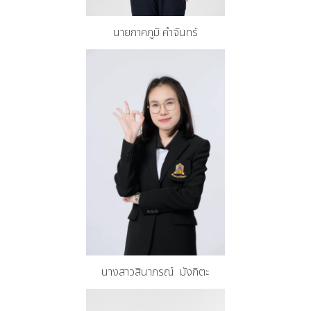
นายภาคภูมิ คำจันทร์
นางสาวสินาภรณ์ มังกิตะ