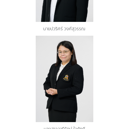
นายปวริศร์ วงศ์สุวรรณ
นางสาวอารีรัตน์ ใจภักดี