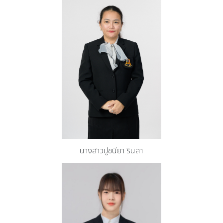
นางสาวปูชนียา รินลา