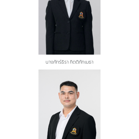
นางภัทร์ธิรา กิตติภัทเมธา