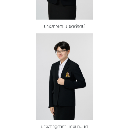
นางสาวเตชินี จิตต์รัตน์
นางสาวฐิตาภา แดงนามนต์