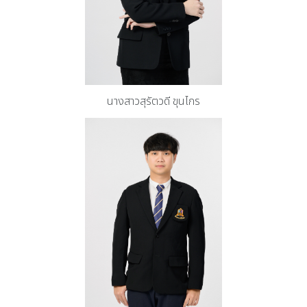
นางสาวสุรัตวดี​ ขุน​ไกร