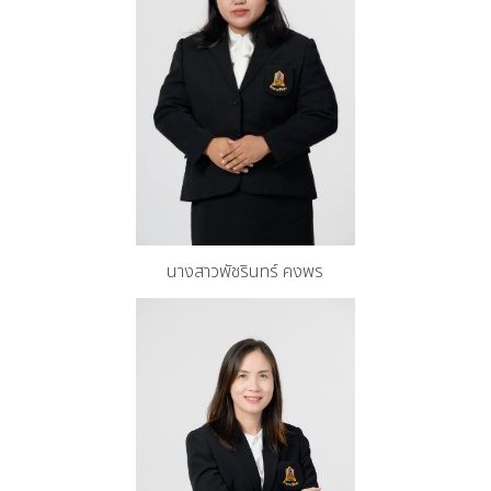
นางสาวพัชรินทร์ คงพร